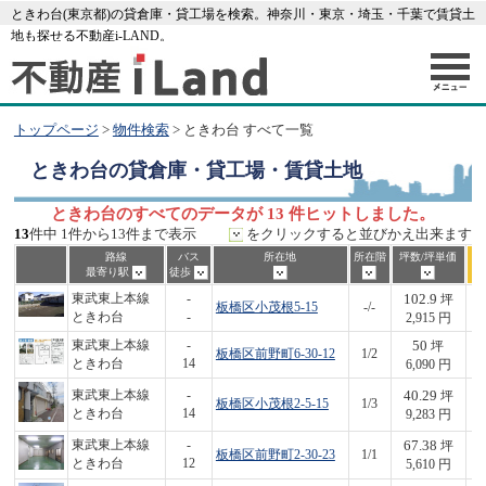
ときわ台(東京都)の貸倉庫・貸工場を検索。神奈川・東京・埼玉・千葉で賃貸土
地も探せる不動産i-LAND。
トップページ
>
物件検索
> ときわ台 すべて一覧
ときわ台
の貸倉庫・貸工場・賃貸土地
ときわ台のすべてのデータが 13 件ヒットしました。
13
件中 1件から13件まで表示
をクリックすると並びかえ出来ます
路線
バス
所在地
所在階
坪数/坪単価
最寄り駅
徒歩
102.9
東武東上本線
-
坪
板橋区小茂根5-15
-/-
3
ときわ台
-
2,915 円
50
東武東上本線
-
坪
板橋区前野町6-30-12
1/2
3
ときわ台
14
6,090 円
40.29
東武東上本線
-
坪
板橋区小茂根2-5-15
1/3
3
ときわ台
14
9,283 円
67.38
東武東上本線
-
坪
板橋区前野町2-30-23
1/1
3
ときわ台
12
5,610 円