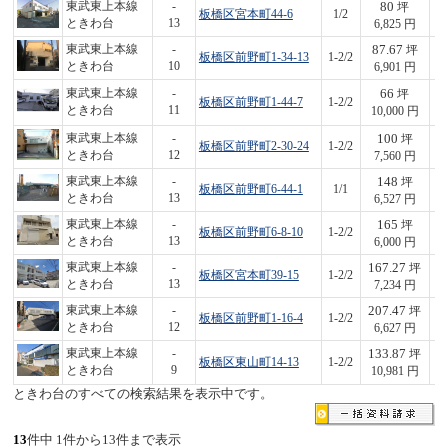
80
東武東上本線
-
坪
板橋区宮本町44-6
1/2
5
ときわ台
13
6,825 円
87.67
東武東上本線
-
坪
板橋区前野町1-34-13
1-2/2
6
ときわ台
10
6,901 円
66
東武東上本線
-
坪
板橋区前野町1-44-7
1-2/2
6
ときわ台
11
10,000 円
100
東武東上本線
-
坪
板橋区前野町2-30-24
1-2/2
7
ときわ台
12
7,560 円
148
東武東上本線
-
坪
板橋区前野町6-44-1
1/1
9
ときわ台
13
6,527 円
165
東武東上本線
-
坪
板橋区前野町6-8-10
1-2/2
9
ときわ台
13
6,000 円
167.27
東武東上本線
-
坪
板橋区宮本町39-15
1-2/2
1,
ときわ台
13
7,234 円
207.47
東武東上本線
-
坪
板橋区前野町1-16-4
1-2/2
1,
ときわ台
12
6,627 円
133.87
東武東上本線
-
坪
板橋区東山町14-13
1-2/2
1,
ときわ台
9
10,981 円
ときわ台のすべての検索結果を表示中です。
13
件中 1件から13件まで表示