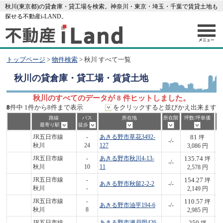
秋川(東京都)の貸倉庫・貸工場を検索。神奈川・東京・埼玉・千葉で賃貸土地も
探せる不動産i-LAND。
トップページ
>
物件検索
> 秋川 すべて一覧
秋川
の貸倉庫・貸工場・賃貸土地
秋川のすべてのデータが 8 件ヒットしました。
8
件中 1件から8件まで表示
をクリックすると並びかえ出来ます
路線
バス
所在地
所在階
坪数/坪単価
最寄り駅
徒歩
81
JR五日市線
-
あきる野市草花3492-
坪
-/-
2
秋川
24
127
3,086 円
135.74
JR五日市線
-
あきる野市秋川4-13-
坪
-/-
3
秋川
10
11
2,578 円
154.27
JR五日市線
-
坪
あきる野市秋留2-2-2
-/-
3
秋川
-
2,149 円
110.57
JR五日市線
-
坪
あきる野市油平194-6
-/-
3
秋川
8
2,985 円
259
JR五日市線
-
あきる野市瀬戸岡426-