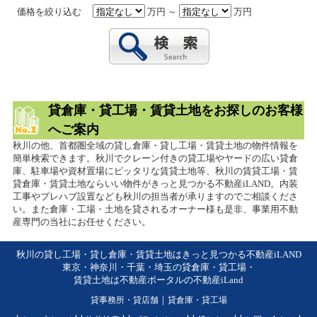
価格を絞り込む
万円 ～
万円
貸倉庫・貸工場・賃貸土地をお探しのお客様
へご案内
秋川の他、首都圏全域の貸し倉庫・貸し工場・賃貸土地の物件情報を
簡単検索できます。秋川でクレーン付きの貸工場やヤードの広い貸倉
庫、駐車場や資材置場にピッタリな賃貸土地等、秋川の賃貸工場・賃
貸倉庫・賃貸土地ならいい物件がきっと見つかる不動産iLAND。内装
工事やプレハブ設置なども秋川の担当者が承りますのでご相談くださ
い。また倉庫・工場・土地を貸されるオーナー様も是非、事業用不動
産専門の当社にお任せください。
秋川の貸し工場・貸し倉庫・賃貸土地はきっと見つかる不動産iLAND
東京・神奈川・千葉・埼玉の貸倉庫・貸工場・
賃貸土地は不動産ポータルの不動産iLand
貸事務所・貸店舗
｜
貸倉庫・貸工場