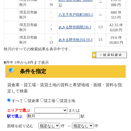
坪
-/-
2
秋川
16
11
888 円
680
JR五日市線
-
坪
八王子市戸吹町1065-1
-/-
3
秋川
-
515 円
42.35
JR五日市線
-
坪
あきる野市雨間230-3
1/3
3
秋川
7
8,028 円
19.6
JR五日市線
-
坪
あきる野市秋川4-19-3
1/1
2
秋川
13
10,663 円
秋川のすべての検索結果を表示中です。
8
件中 1件から8件まで表示
条件を指定
貸倉庫・貸工場・賃貸土地の賃料と希望地域・面積・賃料を指
定して検索
すべて
貸倉庫
貸工場
賃貸土地
エリアで選ぶ
または
駅で選ぶ
駅
面積を絞り込む
坪 ～
坪