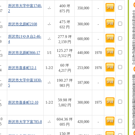
400
-
所沢市大字中富1748-
坪
-/-
350,000
-
37
2
875 円
475
-
坪
所沢市北原町2108
-/-
300,000
-
33
632 円
277.9
-
所沢市けやき台2-46-
坪
-/-
600,000
-
9
4
2,159 円
125.27
-
坪
所沢市北原町866-17
1/1
440,000
1970
23
3,512 円
60
-
坪
所沢市喜多町12-1
1-2/2
253,000
1976
4
4,217 円
190.27
-
所沢市大字中富1830-
坪
-/-
187,000
-
37
5
983 円
59.98
-
坪
所沢市喜多町12-10
1-2/2
300,000
1975
5
5,002 円
604.36
10
坪
所沢市大字下富785-8
-/-
420,000
-
5
695 円
150
-
坪