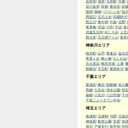
吉祥寺
/
浅草
/
大井町
/
大森
/
花小金井
/
田無
/
東伏見
/
武
国領
/
柴崎
/
つつじヶ丘
/
仙
西国立
/
玉川上水
/
武蔵砂川
/
西立川
/
東中神
/
片倉
/
北野
/
東青梅
/
河辺
/
小作
/
牛浜
/
多
武蔵五日市
/
めじろ台
/
上北
西大井
/
天王洲アイル
/
茗荷
神奈川エリア
桜木町
/
山手
/
青葉台
/
金沢
希望ヶ丘
/
鶴ヶ峰
/
かしわ台
/
北久里浜
/
鶴見市場
/
上溝
/
西横浜
/
天王町
/
東神奈川
/
千葉エリア
新浦安
/
舞浜
/
西船橋
/
本八
馬橋
/
七光台
/
清水公園
/
初
巌根
/
小見川
/
八日市場
/
干
千葉ニュータウン中央
/
埼玉エリア
南浦和
/
北浦和
/
与野
/
元加
神保原
/
航空公園
/
宮原
/
加
蒲生
/
戸塚安行
/
新井宿
/
持