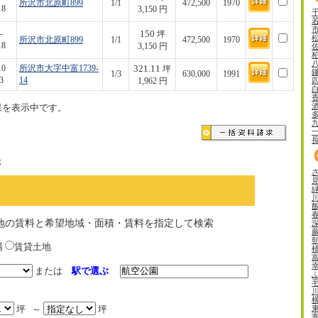
所沢市北原町899
1/1
472,500
1970
18
3,150 円
150
-
坪
所沢市北原町899
1/1
472,500
1970
18
3,150 円
321.11
10
所沢市大字中富1739-
坪
1/3
630,000
1991
3
14
1,962 円
果を表示中です。
示
地の賃料と希望地域・面積・賃料を指定して検索
場
賃貸土地
または
駅で選ぶ
坪 ～
坪