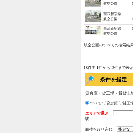
航空公園
西武新宿線
航空公園
西武新宿線
航空公園
航空公園のすべての検索結
13
件中 1件から13件まで表
条件を指定
貸倉庫・貸工場・賃貸土
すべて
貸倉庫
貸工
エリアで選ぶ
駅
面積を絞り込む