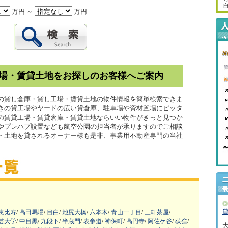
万円 ～
万円
場・賃貸土地をお探しのお客様へご案内
の貸し倉庫・貸し工場・賃貸土地の物件情報を簡単検索できま
きの貸工場やヤードの広い貸倉庫、駐車場や資材置場にピッタ
の賃貸工場・賃貸倉庫・賃貸土地ならいい物件がきっと見つか
事やプレハブ設置なども航空公園の担当者が承りますのでご相談
・土地を貸されるオーナー様も是非、事業用不動産専門の当社
恵比寿
/
高田馬場
/
目白
/
池尻大橋
/
六本木
/
青山一丁目
/
三軒茶屋
/
芸大学
/
中目黒
/
九段下
/
半蔵門
/
表参道
/
神保町
/
高円寺
/
阿佐ケ谷
/
荻窪
/