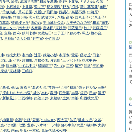
喜多見
/
経堂
/
成城学園前
/
和泉多摩川
/
保谷
/
下赤塚
/
ときわ台
/
久米川
/
た
蔵関
/
上石神井
/
上井草
/
鷺ノ宮
/
都立家政
/
野方
/
沼袋
/
新井薬師前
/
布田
/
坪
川
/
千歳烏山
/
芦花公園
/
八幡山
/
飛田給
/
西調布
/
高幡不動
/
中河原
/
東福生
/
箱根ヶ崎
/
恋ヶ窪
/
武蔵大和
/
八坂
/
高尾
/
西八王子
/
北八王子
/
百草園
/
聖蹟桜ヶ丘
/
鷹の台
/
平山城址公園
/
八王子みなみ野
/
相原
/
南平
/
摩センター
/
南大沢
/
多摩境
/
唐木田
/
東秋留
/
武蔵引田
/
秋川
/
武蔵増戸
/
台
/
立飛
/
西府
/
砂川七番
/
武蔵新田
/
二子玉川
/
鵜の木
/
馬込
/
旗の台
/
谷
/
早稲田
/
舎人公園
/
谷在家
/
小竹向原
/
文庫
/
相模大野
/
湘南台
/
辻堂
/
武蔵小杉
/
本厚木
/
鷺沼
/
藤が丘
/
田名
/
面
北山田
/
小机
/
川和町
/
岸根公園
/
片倉町
/
三ッ沢下町
/
並木中央
/
番田
/
原当麻
/
いずみ中央
/
緑園都市
/
弥生台
/
二宮
/
鴨宮
/
渋沢
/
平沼橋
/
阪東橋
/
東林間
/
三崎口
/
幡
/
幕張
/
蘇我
/
東松戸
/
みのり台
/
常盤平
/
五香
/
初富
/
鎌ヶ谷大仏
/
三咲
/
石
/
流山おおたかの森
/
湖北
/
布佐
/
塚田
/
西千葉
/
志津
/
榎戸
/
日向
/
滑河
/
潟
/
新検見川
/
下総神崎
/
南酒々井
/
東船橋
/
土気
/
本納
/
印西牧の原
/
賃
治
/
柳瀬川
/
今羽
/
笠幡
/
若葉
/
つきのわ
/
西大宮
/
仏子
/
狭山ヶ丘
/
入曽
/
茂宮
/
北鴻巣
/
七里
/
豊春
/
八木崎
/
一ノ割
/
藤の牛島
/
武里
/
南桜井
/
大袋
/
田
/
桜沢
/
内宿
/
明覚
/
一本松
/
見沼代親水公園
/