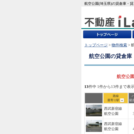
航空公園(埼玉県)の貸倉庫・
トップページ
>
物件検索
> 
航空公園
の貸倉庫
航空公園
13
件中 1件から13件まで表
路線
最寄り駅
徒
西武新宿線
航空公園
西武新宿線
航空公園