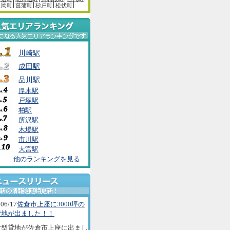
白岡町
菖蒲町
杉戸町
松伏町
川崎駅
成田駅
品川駅
厚木駅
戸塚駅
柏駅
所沢駅
木場駅
市川駅
大宮駅
他のランキングを見る
06/17
佐倉市上座に3000坪の
貸地が出ました！！
大型貸地が佐倉市上座に出まし