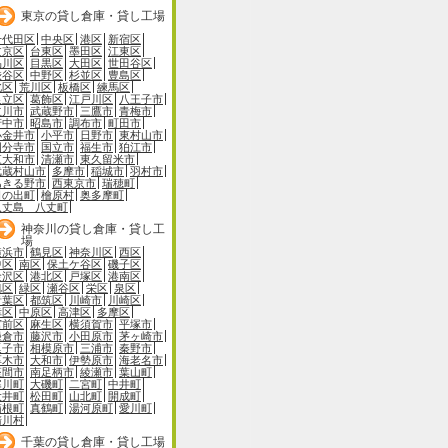
東京の貸し倉庫・貸し工場
千代田区
中央区
港区
新宿区
文京区
台東区
墨田区
江東区
品川区
目黒区
大田区
世田谷区
渋谷区
中野区
杉並区
豊島区
北区
荒川区
板橋区
練馬区
足立区
葛飾区
江戸川区
八王子市
立川市
武蔵野市
三鷹市
青梅市
府中市
昭島市
調布市
町田市
小金井市
小平市
日野市
東村山市
国分寺市
国立市
福生市
狛江市
東大和市
清瀬市
東久留米市
武蔵村山市
多摩市
稲城市
羽村市
あきる野市
西東京市
瑞穂町
日の出町
檜原村
奥多摩町
八丈島 八丈町
神奈川の貸し倉庫・貸し工
場
横浜市
鶴見区
神奈川区
西区
中区
南区
保土ケ谷区
磯子区
金沢区
港北区
戸塚区
港南区
旭区
緑区
瀬谷区
栄区
泉区
青葉区
都筑区
川崎市
川崎区
幸区
中原区
高津区
多摩区
宮前区
麻生区
横須賀市
平塚市
鎌倉市
藤沢市
小田原市
茅ヶ崎市
逗子市
相模原市
三浦市
秦野市
厚木市
大和市
伊勢原市
海老名市
座間市
南足柄市
綾瀬市
葉山町
寒川町
大磯町
二宮町
中井町
大井町
松田町
山北町
開成町
箱根町
真鶴町
湯河原町
愛川町
清川村
千葉の貸し倉庫・貸し工場