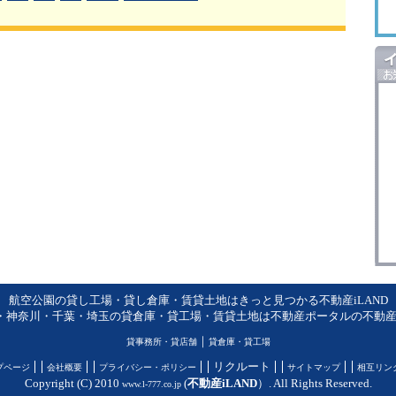
航空公園の貸し工場・貸し倉庫・賃貸土地はきっと見つかる不動産iLAND
・神奈川・千葉・埼玉の貸倉庫・貸工場・賃貸土地は不動産ポータルの不動産iL
｜
貸事務所・貸店舗
貸倉庫・貸工場
リクルート
プページ
会社概要
プライバシー・ポリシー
サイトマップ
相互リン
Copyright (C) 2010
(
不動産iLAND
）. All Rights Reserved.
www.l-777.co.jp