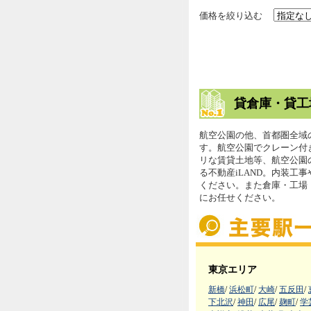
価格を絞り込む
貸倉庫・貸工
航空公園の他、首都圏全域
す。航空公園でクレーン付
リな賃貸土地等、航空公園
る不動産iLAND。内装工
ください。また倉庫・工場
にお任せください。
東京エリア
新橋
/
浜松町
/
大崎
/
五反田
/
下北沢
/
神田
/
広尾
/
麹町
/
学