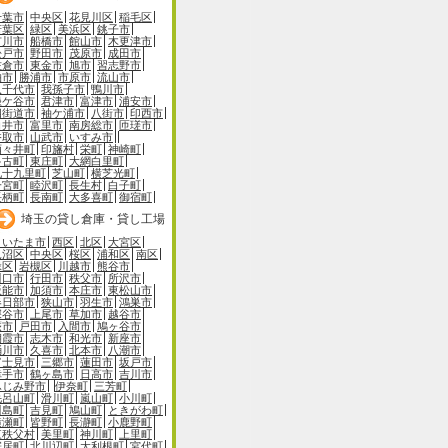
千葉市
中央区
花見川区
稲毛区
若葉区
緑区
美浜区
銚子市
市川市
船橋市
館山市
木更津市
松戸市
野田市
茂原市
成田市
佐倉市
東金市
旭市
習志野市
柏市
勝浦市
市原市
流山市
八千代市
我孫子市
鴨川市
鎌ケ谷市
君津市
富津市
浦安市
四街道市
袖ケ浦市
八街市
印西市
白井市
富里市
南房総市
匝瑳市
香取市
山武市
いすみ市
酒々井町
印旛村
栄町
神崎町
多古町
東庄町
大網白里町
九十九里町
芝山町
横芝光町
一宮町
睦沢町
長生村
白子町
長柄町
長南町
大多喜町
御宿町
埼玉の貸し倉庫・貸し工場
さいたま市
西区
北区
大宮区
見沼区
中央区
桜区
浦和区
南区
緑区
岩槻区
川越市
熊谷市
川口市
行田市
秩父市
所沢市
飯能市
加須市
本庄市
東松山市
春日部市
狭山市
羽生市
鴻巣市
深谷市
上尾市
草加市
越谷市
蕨市
戸田市
入間市
鳩ヶ谷市
朝霞市
志木市
和光市
新座市
桶川市
久喜市
北本市
八潮市
富士見市
三郷市
蓮田市
坂戸市
幸手市
鶴ヶ島市
日高市
吉川市
ふじみ野市
伊奈町
三芳町
毛呂山町
滑川町
嵐山町
小川町
川島町
吉見町
鳩山町
ときがわ町
横瀬町
皆野町
長瀞町
小鹿野町
東秩父村
美里町
神川町
上里町
寄居町
北川辺町
大利根町
宮代町