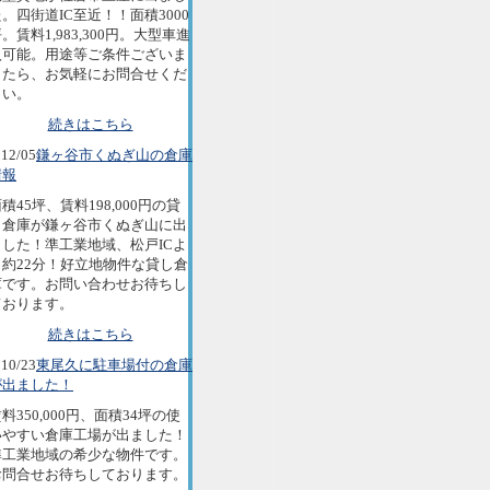
。四街道IC至近！！面積3000
。賃料1,983,300円。大型車進
入可能。用途等ご条件ございま
したら、お気軽にお問合せくだ
さい。
続きはこちら
12/05
鎌ヶ谷市くぬぎ山の倉庫
情報
積45坪、賃料198,000円の貸
し倉庫が鎌ヶ谷市くぬぎ山に出
ました！準工業地域、松戸ICよ
り約22分！好立地物件な貸し倉
庫です。お問い合わせお待ちし
ております。
続きはこちら
10/23
東尾久に駐車場付の倉庫
が出ました！
料350,000円、面積34坪の使
いやすい倉庫工場が出ました！
準工業地域の希少な物件です。
お問合せお待ちしております。