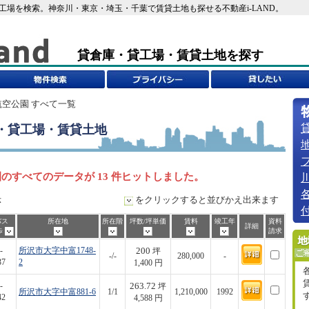
貸工場を検索。神奈川・東京・埼玉・千葉で賃貸土地も探せる不動産i-LAND。
貸倉庫・貸工場・賃貸土地を探す
航空公園 すべて一覧
・貸工場・賃貸土地
のすべてのデータが 13 件ヒットしました。
示
をクリックすると並びかえ出来ます
バス
所在地
所在階
坪数/坪単価
賃料
竣工年
資料
詳細
歩
請求
200
-
所沢市大字中富1748-
坪
-/-
280,000
-
37
2
1,400 円
263.72
-
坪
所沢市大字中富881-6
1/1
1,210,000
1992
42
4,588 円