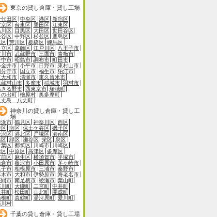
東京の貸し倉庫・貸し工場
千代田区
中央区
港区
新宿区
文京区
台東区
墨田区
江東区
品川区
目黒区
大田区
世田谷区
渋谷区
中野区
杉並区
豊島区
北区
荒川区
板橋区
練馬区
足立区
葛飾区
江戸川区
八王子市
立川市
武蔵野市
三鷹市
青梅市
府中市
昭島市
調布市
町田市
小金井市
小平市
日野市
東村山市
国分寺市
国立市
福生市
狛江市
東大和市
清瀬市
東久留米市
武蔵村山市
多摩市
稲城市
羽村市
あきる野市
西東京市
瑞穂町
日の出町
檜原村
奥多摩町
八丈島 八丈町
神奈川の貸し倉庫・貸し工
場
横浜市
鶴見区
神奈川区
西区
中区
南区
保土ケ谷区
磯子区
金沢区
港北区
戸塚区
港南区
旭区
緑区
瀬谷区
栄区
泉区
青葉区
都筑区
川崎市
川崎区
幸区
中原区
高津区
多摩区
宮前区
麻生区
横須賀市
平塚市
鎌倉市
藤沢市
小田原市
茅ヶ崎市
逗子市
相模原市
三浦市
秦野市
厚木市
大和市
伊勢原市
海老名市
座間市
南足柄市
綾瀬市
葉山町
寒川町
大磯町
二宮町
中井町
大井町
松田町
山北町
開成町
箱根町
真鶴町
湯河原町
愛川町
清川村
千葉の貸し倉庫・貸し工場