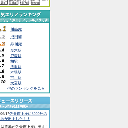
白岡町
菖蒲町
杉戸町
松伏町
川崎駅
成田駅
品川駅
厚木駅
戸塚駅
柏駅
所沢駅
木場駅
市川駅
大宮駅
他のランキングを見る
06/17
佐倉市上座に3000坪の
貸地が出ました！！
大型貸地が佐倉市上座に出まし