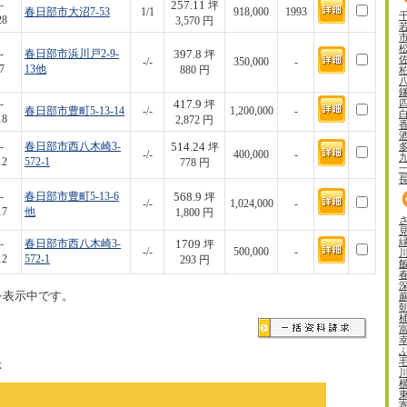
257.11
-
坪
春日部市大沼7-53
1/1
918,000
1993
28
3,570 円
397.8
-
春日部市浜川戸2-9-
坪
-/-
350,000
-
7
13他
880 円
417.9
-
坪
春日部市豊町5-13-14
-/-
1,200,000
-
18
2,872 円
514.24
-
春日部市西八木崎3-
坪
-/-
400,000
-
12
572-1
778 円
568.9
-
春日部市豊町5-13-6
坪
-/-
1,024,000
-
17
他
1,800 円
1709
-
春日部市西八木崎3-
坪
-/-
500,000
-
12
572-1
293 円
を表示中です。
示