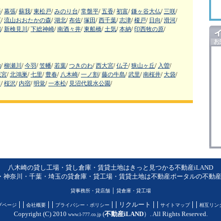
幡
/
幕張
/
蘇我
/
東松戸
/
みのり台
/
常盤平
/
五香
/
初富
/
鎌ヶ谷大仏
/
三咲
/
石
/
流山おおたかの森
/
湖北
/
布佐
/
塚田
/
西千葉
/
志津
/
榎戸
/
日向
/
滑河
/
潟
/
新検見川
/
下総神崎
/
南酒々井
/
東船橋
/
土気
/
本納
/
印西牧の原
/
治
/
柳瀬川
/
今羽
/
笠幡
/
若葉
/
つきのわ
/
西大宮
/
仏子
/
狭山ヶ丘
/
入曽
/
茂宮
/
北鴻巣
/
七里
/
豊春
/
八木崎
/
一ノ割
/
藤の牛島
/
武里
/
南桜井
/
大袋
/
田
/
桜沢
/
内宿
/
明覚
/
一本松
/
見沼代親水公園
/
八木崎の貸し工場・貸し倉庫・賃貸土地はきっと見つかる不動産iLAND
・神奈川・千葉・埼玉の貸倉庫・貸工場・賃貸土地は不動産ポータルの不動産iL
｜
貸事務所・貸店舗
貸倉庫・貸工場
リクルート
プページ
会社概要
プライバシー・ポリシー
サイトマップ
相互リン
Copyright (C) 2010
(
不動産iLAND
）. All Rights Reserved.
www.l-777.co.jp