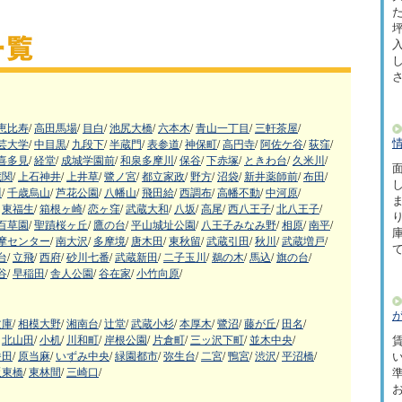
た
坪
恵比寿
/
高田馬場
/
目白
/
池尻大橋
/
六本木
/
青山一丁目
/
三軒茶屋
/
芸大学
/
中目黒
/
九段下
/
半蔵門
/
表参道
/
神保町
/
高円寺
/
阿佐ケ谷
/
荻窪
/
喜多見
/
経堂
/
成城学園前
/
和泉多摩川
/
保谷
/
下赤塚
/
ときわ台
/
久米川
/
面
蔵関
/
上石神井
/
上井草
/
鷺ノ宮
/
都立家政
/
野方
/
沼袋
/
新井薬師前
/
布田
/
川
/
千歳烏山
/
芦花公園
/
八幡山
/
飛田給
/
西調布
/
高幡不動
/
中河原
/
東福生
/
箱根ヶ崎
/
恋ヶ窪
/
武蔵大和
/
八坂
/
高尾
/
西八王子
/
北八王子
/
百草園
/
聖蹟桜ヶ丘
/
鷹の台
/
平山城址公園
/
八王子みなみ野
/
相原
/
南平
/
摩センター
/
南大沢
/
多摩境
/
唐木田
/
東秋留
/
武蔵引田
/
秋川
/
武蔵増戸
/
台
/
立飛
/
西府
/
砂川七番
/
武蔵新田
/
二子玉川
/
鵜の木
/
馬込
/
旗の台
/
谷
/
早稲田
/
舎人公園
/
谷在家
/
小竹向原
/
文庫
/
相模大野
/
湘南台
/
辻堂
/
武蔵小杉
/
本厚木
/
鷺沼
/
藤が丘
/
田名
/
北山田
/
小机
/
川和町
/
岸根公園
/
片倉町
/
三ッ沢下町
/
並木中央
/
賃
番田
/
原当麻
/
いずみ中央
/
緑園都市
/
弥生台
/
二宮
/
鴨宮
/
渋沢
/
平沼橋
/
阪東橋
/
東林間
/
三崎口
/