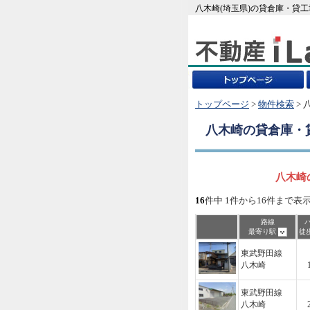
八木崎(埼玉県)の貸倉庫・貸
トップページ
>
物件検索
> 
八木崎
の貸倉庫・
八木崎
16
件中 1件から16件まで表
路線
最寄り駅
徒
東武野田線
八木崎
東武野田線
八木崎