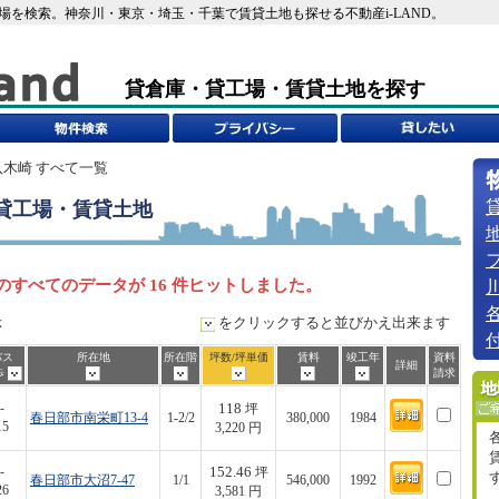
工場を検索。神奈川・東京・埼玉・千葉で賃貸土地も探せる不動産i-LAND。
貸倉庫・貸工場・賃貸土地を探す
八木崎 すべて一覧
貸工場・賃貸土地
のすべてのデータが 16 件ヒットしました。
示
をクリックすると並びかえ出来ます
バス
所在地
所在階
坪数/坪単価
賃料
竣工年
資料
詳細
歩
請求
118
-
坪
春日部市南栄町13-4
1-2/2
380,000
1984
15
3,220 円
152.46
-
坪
春日部市大沼7-47
1/1
546,000
1992
26
3,581 円