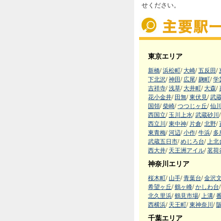
せください。
東京エリア
新橋
/
浜松町
/
大崎
/
五反田
/
下北沢
/
神田
/
広尾
/
麹町
/
学
吉祥寺
/
浅草
/
大井町
/
大森
/
花小金井
/
田無
/
東伏見
/
武
国領
/
柴崎
/
つつじヶ丘
/
仙
西国立
/
玉川上水
/
武蔵砂川
/
西立川
/
東中神
/
片倉
/
北野
/
東青梅
/
河辺
/
小作
/
牛浜
/
多
武蔵五日市
/
めじろ台
/
上北
西大井
/
天王洲アイル
/
茗荷
神奈川エリア
桜木町
/
山手
/
青葉台
/
金沢
希望ヶ丘
/
鶴ヶ峰
/
かしわ台
/
北久里浜
/
鶴見市場
/
上溝
/
西横浜
/
天王町
/
東神奈川
/
千葉エリア