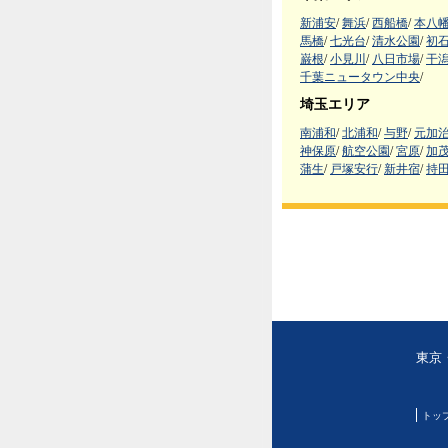
新浦安
/
舞浜
/
西船橋
/
本八
馬橋
/
七光台
/
清水公園
/
初
巌根
/
小見川
/
八日市場
/
干
千葉ニュータウン中央
/
埼玉エリア
南浦和
/
北浦和
/
与野
/
元加
神保原
/
航空公園
/
宮原
/
加
蒲生
/
戸塚安行
/
新井宿
/
持
東京
トッ