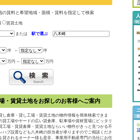
地の賃料と希望地域・面積・賃料を指定して検索
場
賃貸土地
または
駅で選ぶ
坪 ～
坪
万円 ～
万円
場・賃貸土地をお探しのお客様へご案内
貸し倉庫・貸し工場・賃貸土地の物件情報を簡単検索できま
の貸工場やヤードの広い貸倉庫、駐車場や資材置場にピッタリ
貸工場・賃貸倉庫・賃貸土地ならいい物件がきっと見つかる不
プレハブ設置なども八木崎の担当者が承りますのでご相談くださ
を貸されるオーナー様も是非、事業用不動産専門の当社にお任