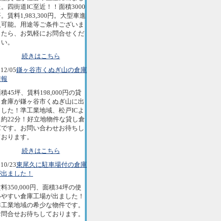
。四街道IC至近！！面積3000
。賃料1,983,300円。大型車進
入可能。用途等ご条件ございま
したら、お気軽にお問合せくだ
さい。
続きはこちら
12/05
鎌ヶ谷市くぬぎ山の倉庫
情報
積45坪、賃料198,000円の貸
し倉庫が鎌ヶ谷市くぬぎ山に出
ました！準工業地域、松戸ICよ
り約22分！好立地物件な貸し倉
庫です。お問い合わせお待ちし
ております。
続きはこちら
10/23
東尾久に駐車場付の倉庫
が出ました！
料350,000円、面積34坪の使
いやすい倉庫工場が出ました！
準工業地域の希少な物件です。
お問合せお待ちしております。