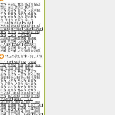
千葉市
中央区
花見川区
稲毛区
若葉区
緑区
美浜区
銚子市
市川市
船橋市
館山市
木更津市
松戸市
野田市
茂原市
成田市
佐倉市
東金市
旭市
習志野市
柏市
勝浦市
市原市
流山市
八千代市
我孫子市
鴨川市
鎌ケ谷市
君津市
富津市
浦安市
四街道市
袖ケ浦市
八街市
印西市
白井市
富里市
南房総市
匝瑳市
香取市
山武市
いすみ市
酒々井町
印旛村
栄町
神崎町
多古町
東庄町
大網白里町
九十九里町
芝山町
横芝光町
一宮町
睦沢町
長生村
白子町
長柄町
長南町
大多喜町
御宿町
埼玉の貸し倉庫・貸し工場
さいたま市
西区
北区
大宮区
見沼区
中央区
桜区
浦和区
南区
緑区
岩槻区
川越市
熊谷市
川口市
行田市
秩父市
所沢市
飯能市
加須市
本庄市
東松山市
春日部市
狭山市
羽生市
鴻巣市
深谷市
上尾市
草加市
越谷市
蕨市
戸田市
入間市
鳩ヶ谷市
朝霞市
志木市
和光市
新座市
桶川市
久喜市
北本市
八潮市
富士見市
三郷市
蓮田市
坂戸市
幸手市
鶴ヶ島市
日高市
吉川市
ふじみ野市
伊奈町
三芳町
毛呂山町
滑川町
嵐山町
小川町
川島町
吉見町
鳩山町
ときがわ町
横瀬町
皆野町
長瀞町
小鹿野町
東秩父村
美里町
神川町
上里町
寄居町
北川辺町
大利根町
宮代町