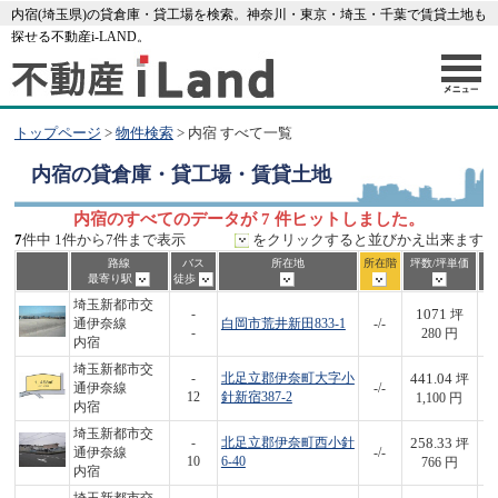
内宿(埼玉県)の貸倉庫・貸工場を検索。神奈川・東京・埼玉・千葉で賃貸土地も
探せる不動産i-LAND。
トップページ
>
物件検索
> 内宿 すべて一覧
内宿
の貸倉庫・貸工場・賃貸土地
内宿のすべてのデータが 7 件ヒットしました。
7
件中 1件から7件まで表示
をクリックすると並びかえ出来ます
路線
バス
所在地
所在階
坪数/坪単価
最寄り駅
徒歩
埼玉新都市交
1071
-
坪
通伊奈線
白岡市荒井新田833-1
-/-
3
-
280 円
内宿
埼玉新都市交
441.04
-
北足立郡伊奈町大字小
坪
通伊奈線
-/-
4
12
針新宿387-2
1,100 円
内宿
埼玉新都市交
258.33
-
北足立郡伊奈町西小針
坪
通伊奈線
-/-
1
10
6-40
766 円
内宿