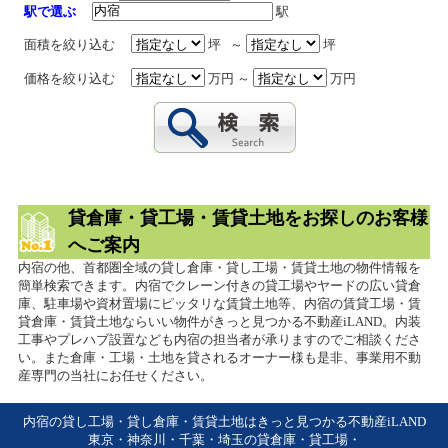
駅で選ぶ
駅
面積を絞り込む
坪 ～
坪
価格を絞り込む
万円 ～
万円
貸倉庫・貸工場・賃貸土地をお探しのお客様
へご案内
内宿の他、首都圏全域の貸し倉庫・貸し工場・賃貸土地の物件情報を
簡単検索できます。内宿でクレーン付きの貸工場やヤードの広い貸倉
庫、駐車場や資材置場にピッタリな賃貸土地等、内宿の賃貸工場・賃
貸倉庫・賃貸土地ならいい物件がきっと見つかる不動産iLAND。内装
工事やプレハブ設置なども内宿の担当者が承りますのでご相談くださ
い。また倉庫・工場・土地を貸されるオーナー様も是非、事業用不動
産専門の当社にお任せください。
内宿の貸し工場・貸し倉庫・賃貸土地はきっと見つかる不動産iLAND
東京・神奈川・千葉・埼玉の貸倉庫・貸工場・