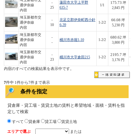
埼玉新都市交
175.73
-
蓮田市大字上平野
坪
通伊奈線
1/1
5
25
635-7
2,845 円
内宿
埼玉新都市交
66.08
-
北足立郡伊奈町西小針
坪
通伊奈線
1-2/2
3
10
6-39
5,230 円
内宿
埼玉新都市交
680.62
-
坪
通伊奈線
桶川市赤堀1-10
1-2/2
2,
-
3,800 円
内宿
埼玉新都市交
2195.7
-
坪
通伊奈線
桶川市大字倉田215
1-2/2
6,
23
3,176 円
内宿
内宿のすべての検索結果を表示中です。
7
件中 1件から7件まで表示
条件を指定
貸倉庫・貸工場・賃貸土地の賃料と希望地域・面積・賃料を指
定して検索
すべて
貸倉庫
貸工場
賃貸土地
エリアで選ぶ
または