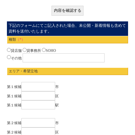
下記のフォームにてご記入された場合、未公開・新着情報も含めて
資料を送付いたします。
種類
（*）
貸店舗
貸事務所
SOHO
その他
エリア・希望立地
第１候補
市
第１候補
区
第１候補
駅
第２候補
市
第２候補
区