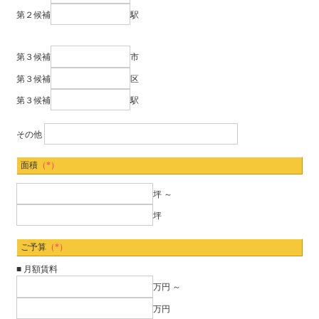
第２候補
駅
第３候補
市
第３候補
区
第３候補
駅
その他
面積
（*）
坪 ～
坪
ご予算
（*）
■ 月額賃料
万円 ～
万円