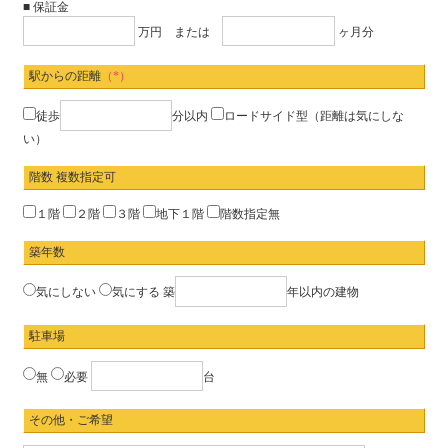
■ 保証金
万円 または
ヶ月分
駅からの距離
（*）
徒歩
分以内
ロードサイド型（距離は気にしな
い）
階数 複数指定可
１階
２階
３階
地下１階
階数指定無
築年数
気にしない
気にする
築
年以内の建物
駐車場
無
必要
台
その他・ご希望