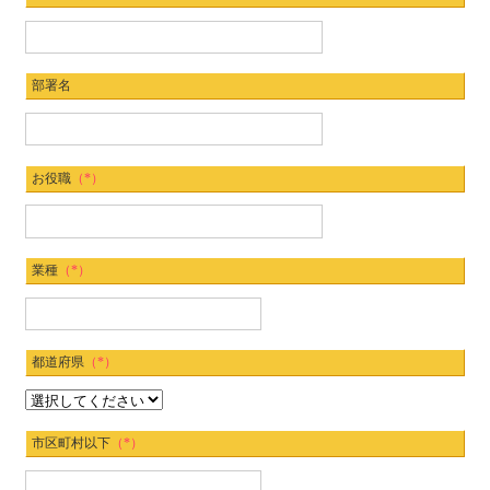
部署名
お役職
（*）
業種
（*）
都道府県
（*）
市区町村以下
（*）