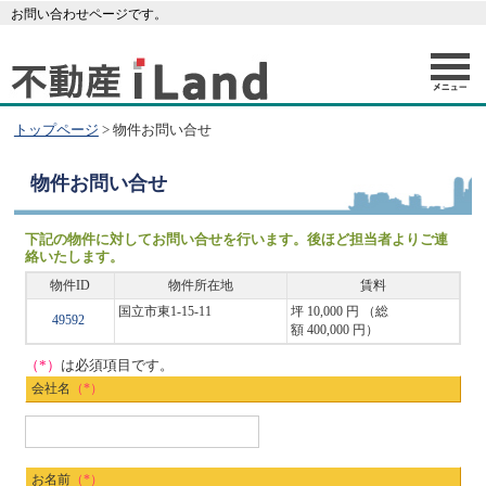
お問い合わせページです。
トップページ
> 物件お問い合せ
物件お問い合せ
下記の物件に対してお問い合せを行います。後ほど担当者よりご連
絡いたします。
物件ID
物件所在地
賃料
国立市東1-15-11
坪 10,000 円 （総
49592
額 400,000 円）
（*）
は必須項目です。
会社名
（*）
お名前
（*）