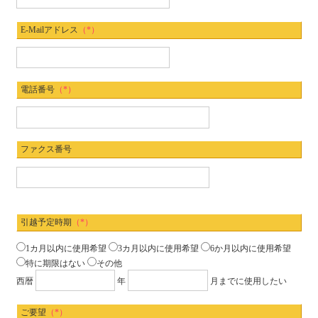
E-Mailアドレス
（*）
電話番号
（*）
ファクス番号
引越予定時期
（*）
1カ月以内に使用希望
3カ月以内に使用希望
6か月以内に使用希望
特に期限はない
その他
西暦
年
月までに使用したい
ご要望
（*）